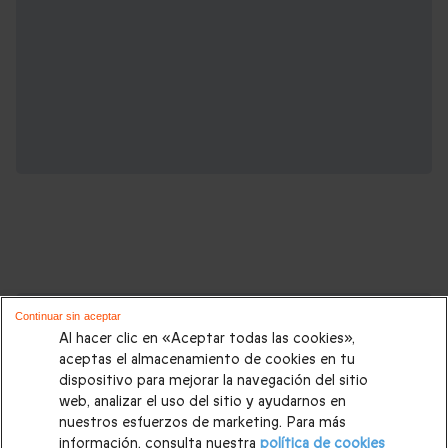
Cajas regalo que podrían interesarte:
Continuar sin aceptar
Al hacer clic en «Aceptar todas las cookies»,
Regalos Navidad
|
Regalos para hombre Navidad
|
Regalos
aceptas el almacenamiento de cookies en tu
dispositivo para mejorar la navegación del sitio
para mujer Navidad
|
Regalos de Reyes
|
Regalos de boda
|
web, analizar el uso del sitio y ayudarnos en
Regalos de cumpleaños
|
Regalos para mujer
|
Regalos para
nuestros esfuerzos de marketing. Para más
información, consulta nuestra
política de cookies