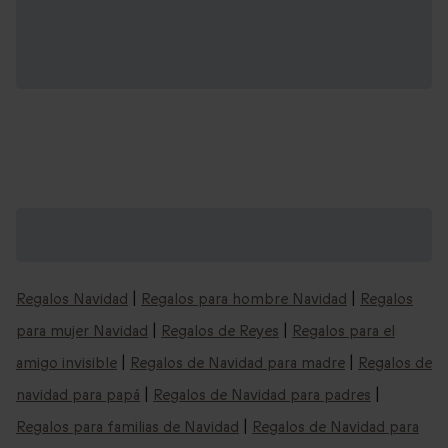
Cajas regalo "masajes" y mucho más: cajas
para cualquier ocasión
Regalos Navidad
|
Regalos para hombre Navidad
|
Regalos
para mujer Navidad
|
Regalos de Reyes
|
Regalos para el
amigo invisible
|
Regalos de Navidad para madre
|
Regalos de
navidad para papá
|
Regalos de Navidad para padres
|
Regalos para familias de Navidad
|
Regalos de Navidad para