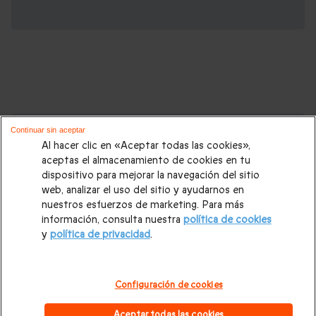
Cajas regalo que podrían interesarte:
Continuar sin aceptar
Al hacer clic en «Aceptar todas las cookies»,
Regalos Navidad
|
Regalos para hombre Navidad
|
Regalos
aceptas el almacenamiento de cookies en tu
dispositivo para mejorar la navegación del sitio
para mujer Navidad
|
Regalos de Reyes
|
Regalos de boda
|
web, analizar el uso del sitio y ayudarnos en
Regalos de cumpleaños
|
Regalos para mujer
|
Regalos para
nuestros esfuerzos de marketing. Para más
información, consulta nuestra
política de cookies
hombre
|
Paradores de Turismo
|
Casas rurales
|
Entradas
y
política de privacidad
.
PortAventura
|
Regalos originales
|
Regalos Día del Padre
|
Regalos Día de la Madre
|
Regalos San Valentín
|
Escapadas
Configuración de cookies
románticas
|
Cajas regalo Mil y una noches
|
Masajes y spa
|
Aceptar todas las cookies