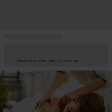
...
Regalos de cumpleaños padres
Ahorra un 15% hoy
Usa el código VERANO al finalizar la compra
Descubre todas nuestras ofertas