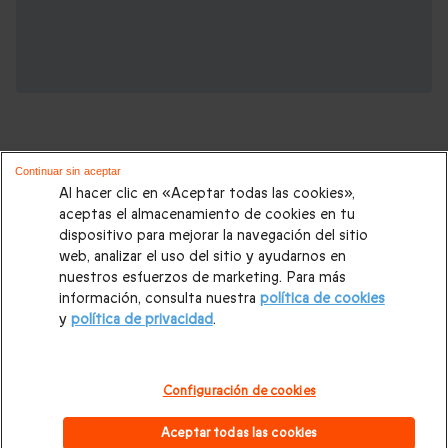
Continuar sin aceptar
Al hacer clic en «Aceptar todas las cookies»,
aceptas el almacenamiento de cookies en tu
Regalos que podrían interesarte:
dispositivo para mejorar la navegación del sitio
web, analizar el uso del sitio y ayudarnos en
Regalos de cumpleaños
|
Regalos de cumpleaños para
nuestros esfuerzos de marketing. Para más
información, consulta nuestra
política de cookies
madre
|
Regalos de cumpleaños para padre
|
Regalos de
y
política de privacidad
.
cumpleaños para hombre
|
Regalos de cumpleaños para
mujer
|
Regalos para parejas
|
Regalos para amigos
|
Regalos
Configuración de cookies
para ella
|
Regalos para él
|
Regalos para boda
|
Regalos de
Aceptar todas las cookies
Navidad
|
Todos nuestros Regalos