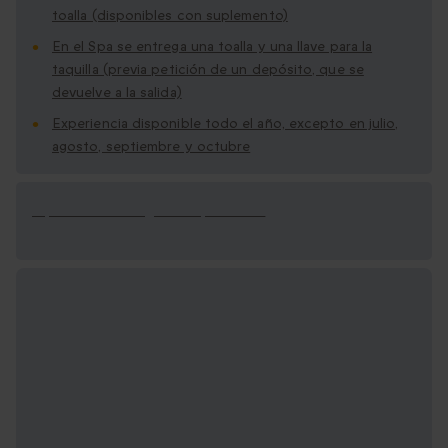
toalla (disponibles con suplemento)
En el Spa se entrega una toalla y una llave para la
taquilla (previa petición de un depósito, que se
devuelve a la salida)
Experiencia disponible todo el año, excepto en julio,
agosto, septiembre y octubre
Opciones de regalo disponibles