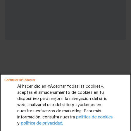
Cajas regalo de Deportes y Aventura que
Continuar sin aceptar
podrían interesarte:
Al hacer clic en «Aceptar todas las cookies»,
aceptas el almacenamiento de cookies en tu
dispositivo para mejorar la navegación del sitio
Vuelos en helicóptero
|
Helicóptero Madrid
|
Helicóptero
web, analizar el uso del sitio y ayudarnos en
Barcelona
|
Helicóptero Málaga
|
Viaje en avioneta
|
Vuelos
nuestros esfuerzos de marketing. Para más
información, consulta nuestra
política de cookies
en globo aerostático
|
Saltos en paracaídas
|
Túnel de
y
política de privacidad
.
viento
|
Vuelo en parapente
|
Deportes de motor
|