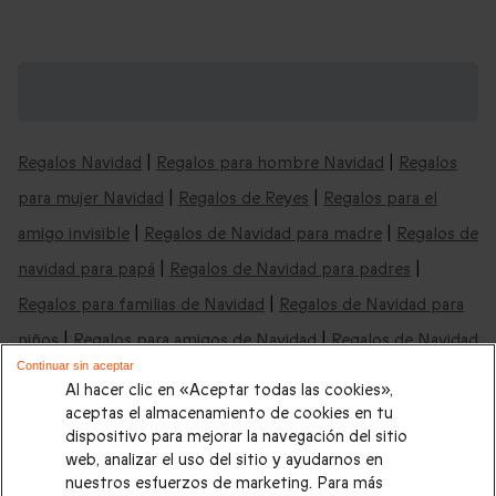
Cajas regalo "Actividades Outdoor" y
mucho más: cajas para cualquier ocasión
Regalos Navidad
|
Regalos para hombre Navidad
|
Regalos
para mujer Navidad
|
Regalos de Reyes
|
Regalos para el
amigo invisible
|
Regalos de Navidad para madre
|
Regalos de
navidad para papá
|
Regalos de Navidad para padres
|
Regalos para familias de Navidad
|
Regalos de Navidad para
niños
|
Regalos para amigos de Navidad
|
Regalos de Navidad
Continuar sin aceptar
baratos
|
Regalos de Navidad última hora
|
Regalos de Reyes
Al hacer clic en «Aceptar todas las cookies»,
para hombre
|
Regalos de Reyes para mujer
|
Regalos de
aceptas el almacenamiento de cookies en tu
dispositivo para mejorar la navegación del sitio
Reyes para parejas
|
Regalos de Reyes para padres
|
Regalos
web, analizar el uso del sitio y ayudarnos en
de Reyes para madres
Regalos de boda
|
Regalos de
nuestros esfuerzos de marketing. Para más