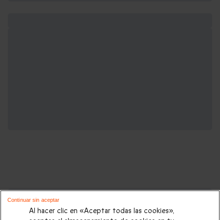
Cajas regalo que podrían interesarte:
Continuar sin aceptar
Al hacer clic en «Aceptar todas las cookies»,
Regalos Navidad
|
Regalos para hombre Navidad
|
Regalos