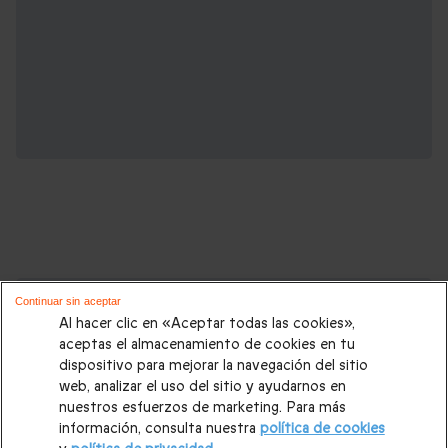
Cajas regalo que podrían interesarte:
Continuar sin aceptar
Al hacer clic en «Aceptar todas las cookies»,
Regalos Navidad
|
Regalos para hombre Navidad
|
Regalos
aceptas el almacenamiento de cookies en tu
dispositivo para mejorar la navegación del sitio
para mujer Navidad
|
Regalos de Reyes
|
Regalos de boda
|
web, analizar el uso del sitio y ayudarnos en
Regalos de cumpleaños
|
Regalos para mujer
|
Regalos para
nuestros esfuerzos de marketing. Para más
información, consulta nuestra
política de cookies
hombre
|
Paradores de Turismo
|
Casas rurales
|
Entradas