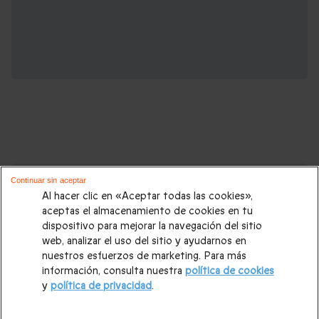
Cajas regalo que podrían interesarte:
Continuar sin aceptar
Al hacer clic en «Aceptar todas las cookies»,
Regalos Navidad
|
Regalos para hombre Navidad
|
Regalos
aceptas el almacenamiento de cookies en tu
dispositivo para mejorar la navegación del sitio
para mujer Navidad
|
Regalos de Reyes
|
Regalos de boda
|
web, analizar el uso del sitio y ayudarnos en
Regalos de cumpleaños
|
Regalos para mujer
|
Regalos para
nuestros esfuerzos de marketing. Para más
información, consulta nuestra
política de cookies
hombre
|
Paradores de Turismo
|
Casas rurales
|
Entradas
y
política de privacidad
.
PortAventura
|
Regalos originales
|
Regalos Día del Padre
|