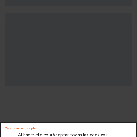
Cajas regalo de Deportes y Aventura que
Continuar sin aceptar
podrían interesarte:
Al hacer clic en «Aceptar todas las cookies»,