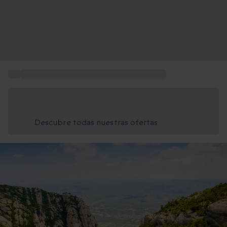
...
Regalar vuelo en helicóptero en Barcelona
Ahorra un 15% hoy
Usa el código VERANO al finalizar la compra
Descubre todas nuestras ofertas