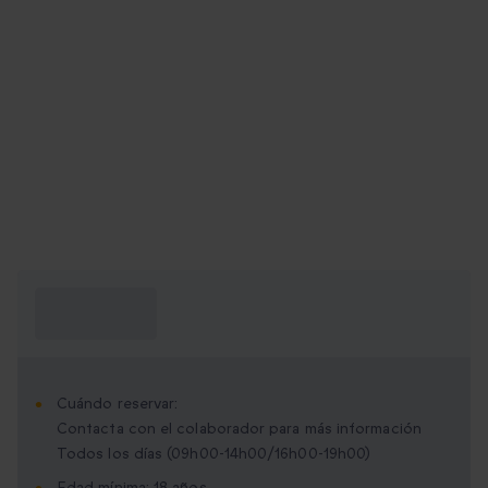
¿Qué necesito
saber?
Cuándo reservar:
Contacta con el colaborador para más información
Todos los días (09h00-14h00/16h00-19h00)
Edad mínima: 18 años