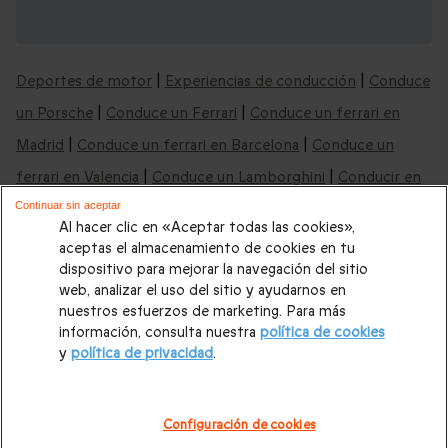
Nuestras recomendaciones de deportes de
motor:
Deportes de motor
|
Experiencias de conducción
|
Conduce
un Porsche
|
Conduce un Ferrari
|
Conduce un ferrari en
Madrid
|
Conduce un ferrari en Barcelona
|
Conduce un
ferrari en Valencia
|
Conduce un Lamborghini
|
Conducir en
el Circuito Jarama
|
Conducir en el Circuito Montmeló
|
Continuar sin aceptar
Al hacer clic en «Aceptar todas las cookies»,
Conducir en el Circuito Cheste
|
Conducir en el Circuito Los
aceptas el almacenamiento de cookies en tu
dispositivo para mejorar la navegación del sitio
Arcos
|
Karting
|
Rutas 4x4
|
Rutas en quad
|
Cursos de
web, analizar el uso del sitio y ayudarnos en
conducción
|
Cursos conduccón de moto
nuestros esfuerzos de marketing. Para más
información, consulta nuestra
política de cookies
Descubre más deportes de aventura:
y
política de privacidad
.
Vuelos en helicóptero
|
Vuelos en globo aerostático
|
Saltos
Configuración de cookies
en paracaídas
|
Vuelos en parapente
|
Túnel de viento
|