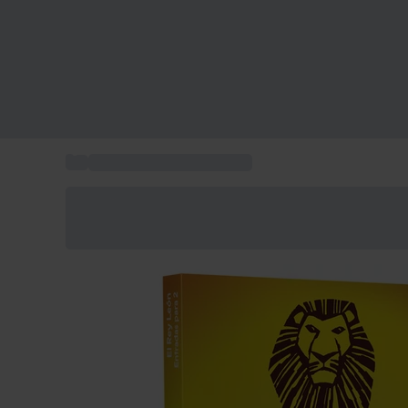
...
Entradas musical Rey Leon
Ahorra un 15% hoy
Usa el código VERANO al finalizar la compra