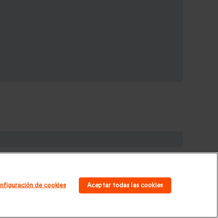
galos de cumpleaños
|
Regalos para mujer
|
Regalos
|
Regalos Día de la Madre
|
Regalos San Valentín
|
nfiguración de cookies
Aceptar todas las cookies