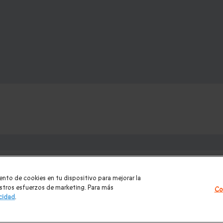
e:
los para mujer Navidad
|
Regalos de Reyes
|
Regalos de boda
|
Re
ento de cookies en tu dispositivo para mejorar la
ntradas PortAventura
|
Regalos originales
|
Regalos Día del Padre
uestros esfuerzos de marketing. Para más
Co
acidad
.
|
Masajes y spa
|
Todos nuestros regalos