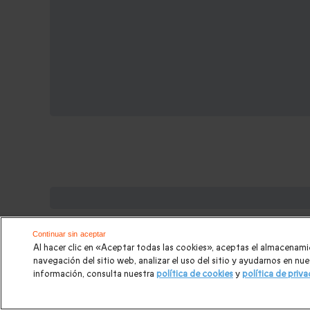
Cajas regalo que podrían interesart
Regalos Navidad
|
Regalos para hombre Navidad
|
Rega
Continuar sin aceptar
Al hacer clic en «Aceptar todas las cookies», aceptas el almacenami
para hombre
|
Paradores de Turismo
|
Casas rurales
|
E
navegación del sitio web, analizar el uso del sitio y ayudarnos en n
información, consulta nuestra
política de cookies
y
política de priv
Escapadas románticas
|
Cajas regalo Mil y una noches