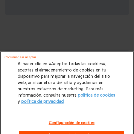
Cajas regalo que podrían interesarte:
Continuar sin aceptar
Al hacer clic en «Aceptar todas las cookies»,
Regalos Navidad
|
Regalos para hombre Navidad
|
Regalos
aceptas el almacenamiento de cookies en tu
dispositivo para mejorar la navegación del sitio
para mujer Navidad
|
Regalos de Reyes
|
Regalos de boda
|
web, analizar el uso del sitio y ayudarnos en
Regalos de cumpleaños
|
Regalos para mujer
|
Regalos para
nuestros esfuerzos de marketing. Para más
información, consulta nuestra
política de cookies
hombre
|
Paradores de Turismo
|
Casas rurales
|
Entradas
y
política de privacidad
.
PortAventura
|
Regalos originales
|
Regalos Día del Padre
|
Regalos Día de la Madre
|
Regalos San Valentín
|
Escapadas
Configuración de cookies
románticas
|
Cajas regalo Mil y una noches
|
Masajes y spa
|