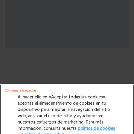
Cajas regalo que podrían interesarte:
Continuar sin aceptar
Al hacer clic en «Aceptar todas las cookies»,
Regalos Navidad
|
Regalos para hombre Navidad
|
Regalos
aceptas el almacenamiento de cookies en tu
dispositivo para mejorar la navegación del sitio
para mujer Navidad
|
Regalos de Reyes
|
Regalos de boda
|
web, analizar el uso del sitio y ayudarnos en
Regalos de cumpleaños
|
Regalos para mujer
|
Regalos para
nuestros esfuerzos de marketing. Para más
información, consulta nuestra
política de cookies
hombre
|
Paradores de Turismo
|
Casas rurales
|
Entradas