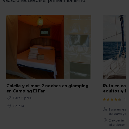
vacaciones desde el primer momento.
Calella y el mar: 2 noches en glamping
Ruta en cat
en Camping El Far
adultos y 1 
Para 2 pers.
1
Calella
1 paseo en 
de cava y re
2 experienci
atardecer 