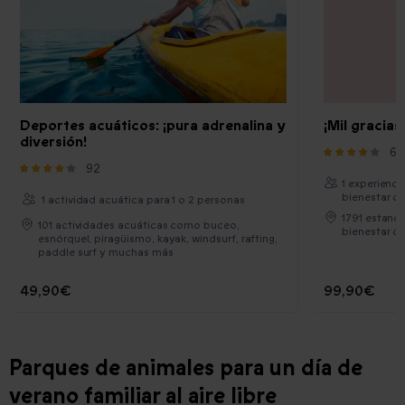
Deportes acuáticos: ¡pura adrenalina y
¡Mil gracias!
diversión!
61
92
1 experienci
bienestar o
1 actividad acuática para 1 o 2 personas
1791 estanci
101 actividades acuáticas como buceo,
bienestar o 
esnórquel, piragüismo, kayak, windsurf, rafting,
paddle surf y muchas más
49,90€
99,90€
Parques de animales para un día de
verano familiar al aire libre