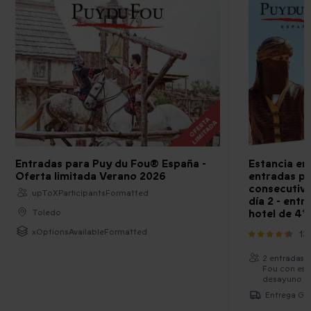
Entradas para Puy du Fou® España -
Estancia en
Oferta limitada Verano 2026
entradas pa
consecutivo
upToXParticipantsFormatted
día 2 - ent
hotel de 4*
Toledo
xOptionsAvailableFormatted
13
2 entradas 
Fou con esp
desayuno pa
Entrega Gra