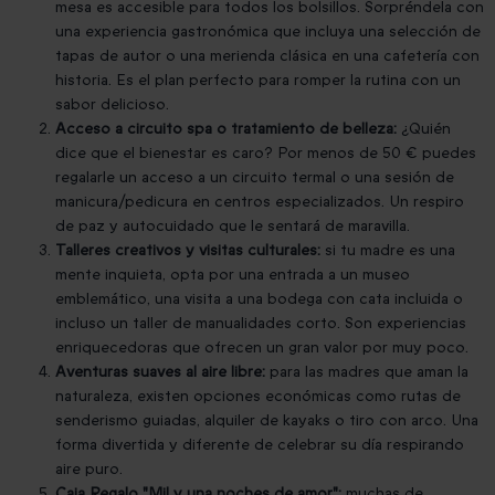
mesa es accesible para todos los bolsillos. Sorpréndela con
una experiencia gastronómica que incluya una selección de
tapas de autor o una merienda clásica en una cafetería con
historia. Es el plan perfecto para romper la rutina con un
sabor delicioso.
Acceso a circuito spa o tratamiento de belleza:
¿Quién
dice que el bienestar es caro? Por menos de 50 € puedes
regalarle un acceso a un circuito termal o una sesión de
manicura/pedicura en centros especializados. Un respiro
de paz y autocuidado que le sentará de maravilla.
Talleres creativos y visitas culturales:
si tu madre es una
mente inquieta, opta por una entrada a un museo
emblemático, una visita a una bodega con cata incluida o
incluso un taller de manualidades corto. Son experiencias
enriquecedoras que ofrecen un gran valor por muy poco.
Aventuras suaves al aire libre:
para las madres que aman la
naturaleza, existen opciones económicas como rutas de
senderismo guiadas, alquiler de kayaks o tiro con arco. Una
forma divertida y diferente de celebrar su día respirando
aire puro.
Caja Regalo "Mil y una noches de amor":
muchas de