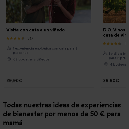
Visita con cata a un viñedo
D.O. Vinos 
cata de vin
317
19
1 experiencia enológica con cata para 2
personas
1 visita a b
para 2 pers
62 bodegas y viñedos
4 bodegas 
39,90€
39,90€
Todas nuestras ideas de experiencias
de bienestar por menos de 50 € para
mamá