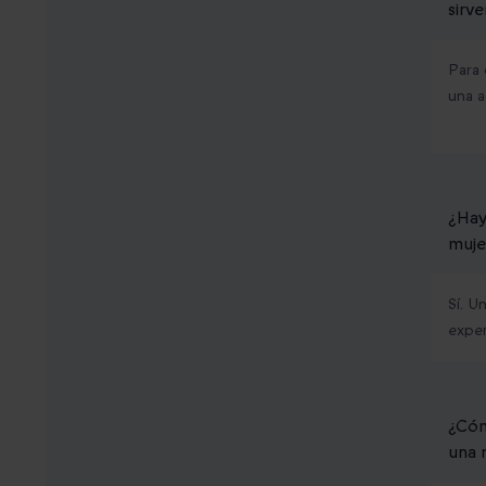
sirv
Para 
una a
¿Hay
muje
Sí. U
exper
¿Cóm
una 