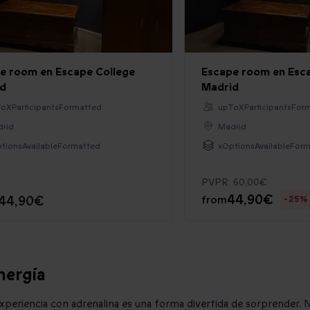
e room en Escape College
Escape room en Esc
d
Madrid
oXParticipantsFormatted
upToXParticipantsFor
rid
Madrid
tionsAvailableFormatted
xOptionsAvailableFor
PVPR:
60,00€
44,90€
44,90€
from
-25%
nergía
 experiencia con adrenalina es una forma divertida de sorprender