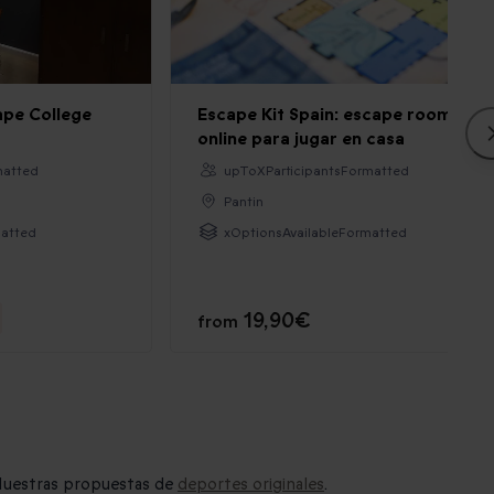
ape College
Escape Kit Spain: escape room
online para jugar en casa
matted
upToXParticipantsFormatted
Pantin
matted
xOptionsAvailableFormatted
19,90€
from
. Nuestras propuestas de
deportes originales
.