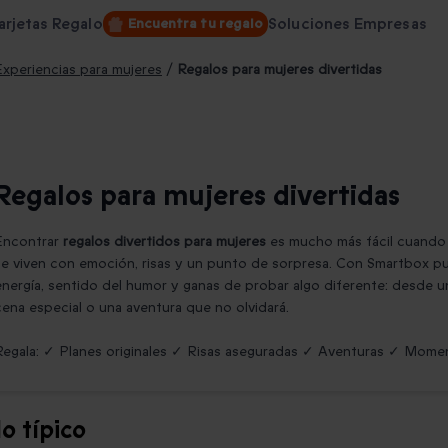
arjetas Regalo
Soluciones Empresas
Encuentra tu regalo
Experiencias para mujeres
/
Regalos para mujeres divertidas
Regalos para mujeres divertidas
Encontrar
regalos divertidos para mujeres
es mucho más fácil cuando
se viven con emoción, risas y un punto de sorpresa. Con Smartbox pu
energía, sentido del humor y ganas de probar algo diferente: desde 
cena especial o una aventura que no olvidará.
Regala: ✓ Planes originales ✓ Risas aseguradas ✓ Aventuras ✓ Mome
lo típico