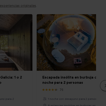
experiencias originales
.
Galicia: 1 o 2
Escapada insólita en burbuja con 1
o
noche para 2 personas
76
uno para 2
1 noche con desayuno para 2 personas
8 estancias insólitas en burbujas en Españ