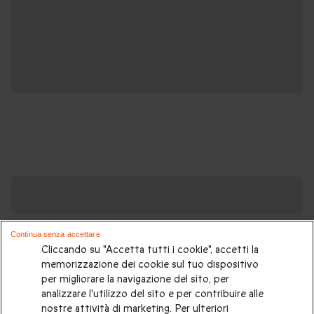
Cofanetti regalo di Natale, potrebbero
piacerti anche:
Continua senza accettare
Regali di Natale
|
Regali di Natale per lui
|
Regali di Natale per
Cliccando su "Accetta tutti i cookie", accetti la
lei
|
Regali di Natale per una coppia
|
Regali di Natale per
memorizzazione dei cookie sul tuo dispositivo
per migliorare la navigazione del sito, per
fidanzato
|
Regali di Natale per fidanzata
|
Regali di Natale
analizzare l'utilizzo del sito e per contribuire alle
per genitori
|
Regali di Natale per mamma
|
Regali di Natale
nostre attività di marketing. Per ulteriori