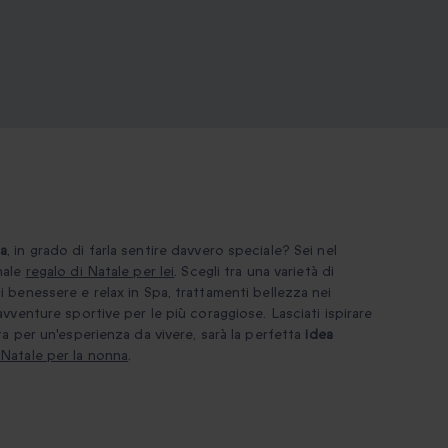
ma
, in grado di farla sentire davvero speciale? Sei nel
nale
regalo di Natale per lei
.
Scegli tra una varietà di
i benessere e relax in Spa, trattamenti bellezza nei
avventure sportive per le più coraggiose. Lasciati ispirare
 per un'esperienza da vivere, sarà la perfetta
idea
 Natale per la nonna
.