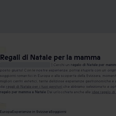
Regali di Natale per la mamma
Regali di Natale per la mamma
|
Cerchi un
regalo di Natale per mam
posto giusto! Con le nostre esperienze, potrai stupirla con un origi
soggiorni romantici in Europa o alla scoperta della Svizzera, moment
migliori centri estetici, tante deliziose esperienze gastronomiche e 
dai
regali di Natale per i tuoi genitori
che abbiamo selezionato e opta
regalo per mamma a Natale
Dai un'occhiata anche alle
idee regalo di
 Europa
Esperienze in Svizzera
Soggiorni