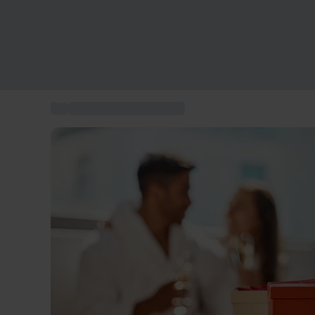
...
Regali Natale per coppia