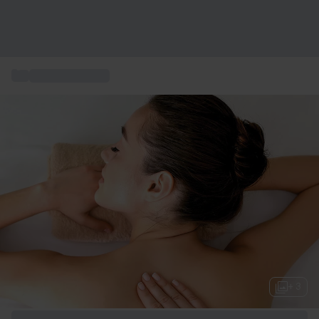
...
Massaggi regalo
+ 3