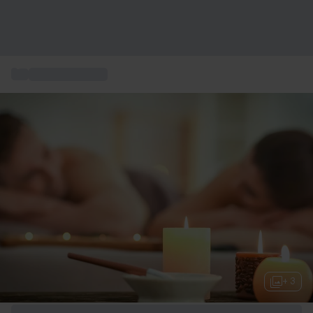
...
Massaggi regalo
+ 3