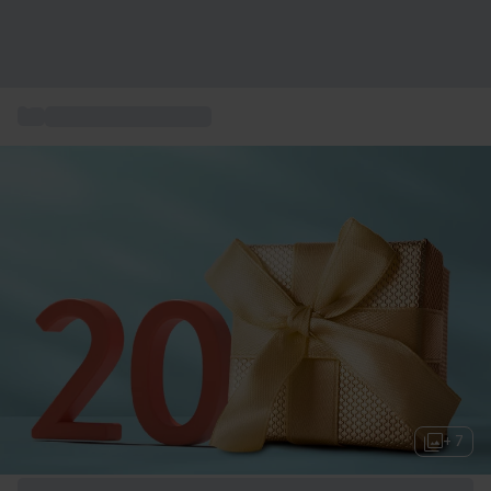
...
Geburtstagsgeschenk
+ 7