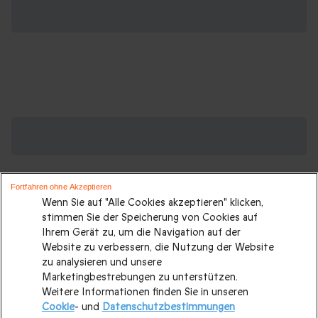
Suchen Sie ein Geburtstagsgeschenk?
Weitere Geschenkideen ansehen:
Geburtstagsgeschenk
|
Kurzurlaub
|
Sport und Abenteuer
|
Fortfahren ohne Akzeptieren
Wenn Sie auf "Alle Cookies akzeptieren" klicken,
Gastronomie
|
Städtetrip
|
Last minute Geschenke
|
Alle
stimmen Sie der Speicherung von Cookies auf
Geschenke
|
Ihrem Gerät zu, um die Navigation auf der
Website zu verbessern, die Nutzung der Website
Geburtstagsgeschenke für jedes Alter:
zu analysieren und unsere
Marketingbestrebungen zu unterstützen.
Weitere Informationen finden Sie in unseren
Geschenkideen für 30-jährige Frauen
|
Geschenk für 40-
Cookie
- und
Datenschutzbestimmungen