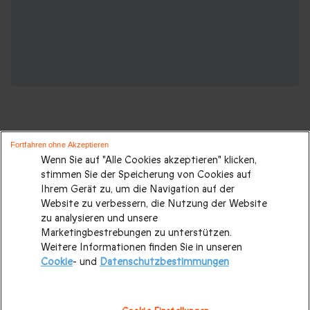
Fortfahren ohne Akzeptieren
Wenn Sie auf "Alle Cookies akzeptieren" klicken,
Weihnachtsgeschenke die Ihnen auch
stimmen Sie der Speicherung von Cookies auf
Ihrem Gerät zu, um die Navigation auf der
gefallen werden:
Website zu verbessern, die Nutzung der Website
zu analysieren und unsere
Weihnachtsgeschenke
|
Weihnachtsgeschenke für Paare
|
Marketingbestrebungen zu unterstützen.
Weitere Informationen finden Sie in unseren
Weihnachtsgeschenke für Eltern
|
Weihnachtsgeschenke
Cookie
- und
Datenschutzbestimmungen
für Mama
|
Weihnachtsgeschenke für Frauen
|
Weihnachtsgeschenke für Papa
|
Weihnachtsgeschenke für