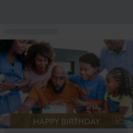
...
Geburtstagsgeschenk
+ 3