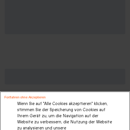
Suchen Sie ein Geburtstagsgeschenk?
Weitere Geschenkideen ansehen:
Geburtstagsgeschenk
|
Kurzurlaub
|
Sport und Abenteuer
|
Fortfahren ohne Akzeptieren
Wenn Sie auf "Alle Cookies akzeptieren" klicken,
Gastronomie
|
Städtetrip
|
Last minute Geschenke
|
Alle
stimmen Sie der Speicherung von Cookies auf
Geschenke
|
Ihrem Gerät zu, um die Navigation auf der
Website zu verbessern, die Nutzung der Website
Geburtstagsgeschenke für jedes Alter:
zu analysieren und unsere