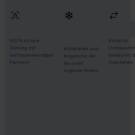
schneller Lieferung.
100 % sicherer
Einzigartige
Flexible
Checkout
Momente
Umtausc
zum Teilen
100 % sichere
Einfache
Zahlung mit
Umtauschmö
Aktivitäten und
vertrauenswürdigen
bedeuten d
Angebote, die
Partnern
Geschenks
Sie sonst
nirgends finden