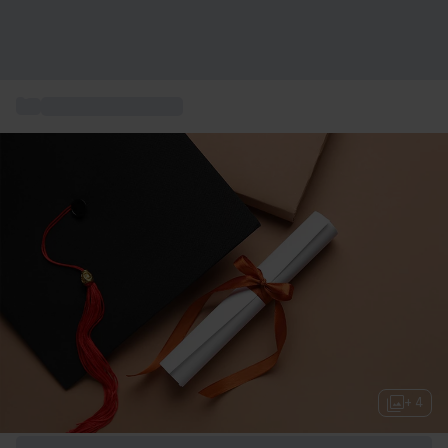
...
Abschlussgeschenke
+ 4