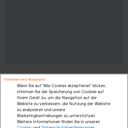
Fortfahren ohne Akzeptieren
Wenn Sie auf "Alle Cookies akzeptieren" klicken,
stimmen Sie der Speicherung von Cookies auf
Ihrem Gerät zu, um die Navigation auf der
Suchen Sie ein originelles geschenk?
Website zu verbessern, die Nutzung der Website
Weitere Geschenkideen ansehen:
zu analysieren und unsere
Marketingbestrebungen zu unterstützen.
Weitere Informationen finden Sie in unseren
Valentinstagsgeschenke
|
Geburtstagsgeschenk
|
Cookie
- und
Datenschutzbestimmungen