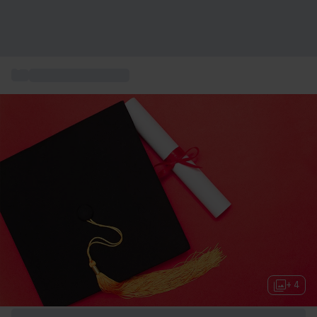
...
Abschlussgeschenke
+ 4