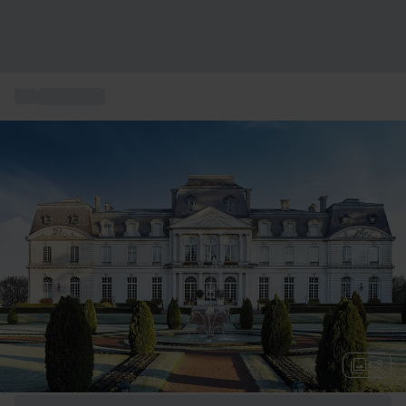
...
Kurzurlaub
+ 3