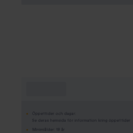
Vad behöver jag
veta?
Öppettider och dagar:
Se deras hemsida för information kring öppettider
Minimi­ålder: 18 år