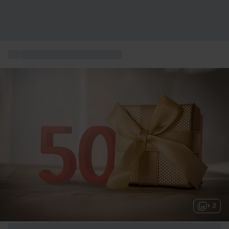
...
födelsedagspresent till 50 år
+ 3