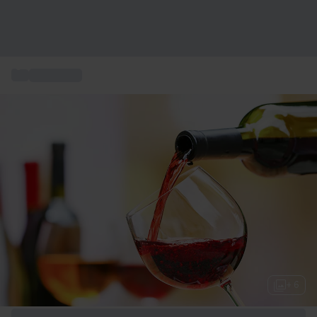
...
Provningar
+ 6