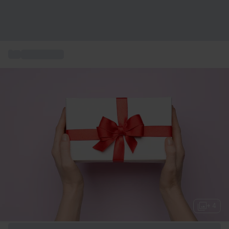
...
Presentkort
+ 4