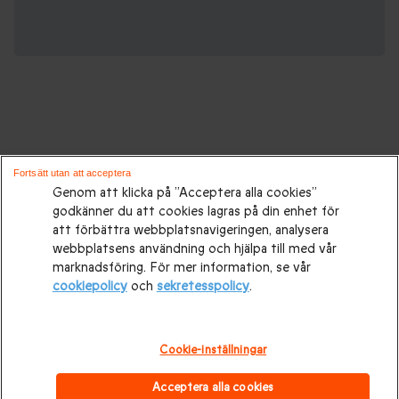
Gåvor för alla tillfällen:
Fortsätt utan att acceptera
Genom att klicka på ”Acceptera alla cookies”
godkänner du att cookies lagras på din enhet för
Presenttips
|
Presenter till henne
|
Presenter till honom
|
att förbättra webbplatsnavigeringen, analysera
Presenter till par
|
Födelsedagspresenter
|
Mors dag-
webbplatsens användning och hjälpa till med vår
marknadsföring. För mer information, se vår
presenter
|
Presentidéer till Fars dag
|
Bröllopspresenter
|
cookiepolicy
och
sekretesspolicy
.
Bröllopsdagspresent
|
Julklappar
|
Julklapp till honom
|
Julklapp till henne
|
Julklappar till par
Alla hjärtans dag-
Cookie-inställningar
presenter
|
Alla hjärtans dag-present till honom
|
Alla
Acceptera alla cookies
hjärtans dag-present till henne
|
Upplevelser