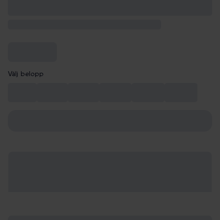
Välj belopp
99 kr
149 kr
199 kr
249 kr
299 kr
349 kr