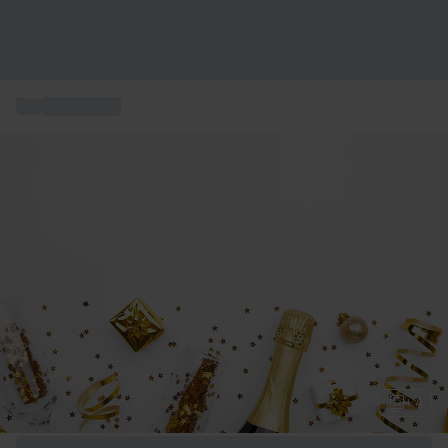
...
Presenttips
+ 4