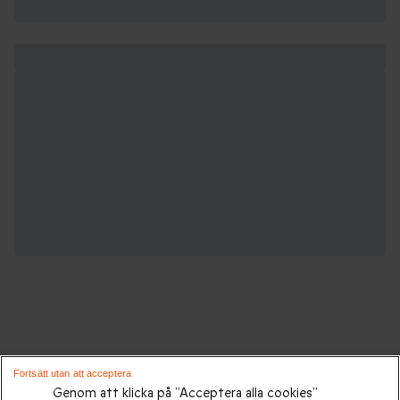
Gåvor för alla tillfällen:
Fortsätt utan att acceptera
Genom att klicka på ”Acceptera alla cookies”