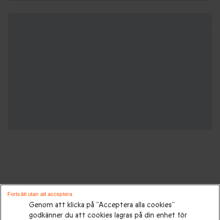
Gåvor för alla tillfällen:
Fortsätt utan att acceptera
Genom att klicka på ”Acceptera alla cookies”
godkänner du att cookies lagras på din enhet för
Presenttips
|
Presenter till henne
|
Presenter till honom
|