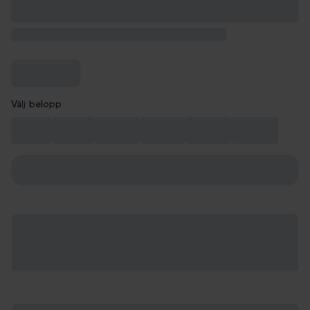
Välj belopp
99 kr
149 kr
199 kr
249 kr
299 kr
349 kr