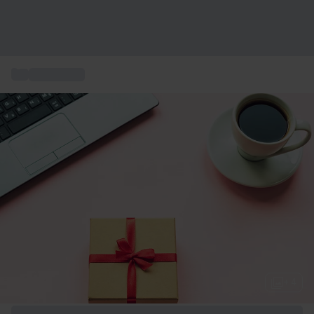
...
Presenttips
+ 4