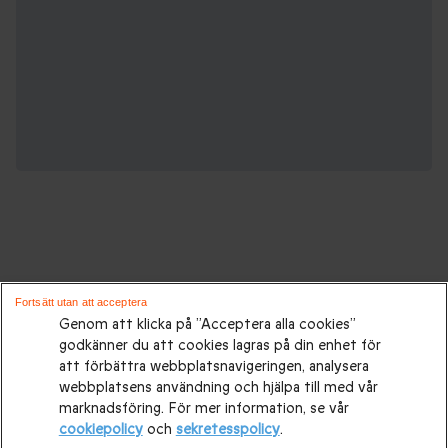
Gåvor för alla tillfällen:
Fortsätt utan att acceptera
Genom att klicka på ”Acceptera alla cookies”
godkänner du att cookies lagras på din enhet för
Presenttips
|
Presenter till henne
|
Presenter till honom
|
att förbättra webbplatsnavigeringen, analysera
Presenter till par
|
Födelsedagspresenter
|
Mors dag-
webbplatsens användning och hjälpa till med vår
marknadsföring. För mer information, se vår
presenter
|
Presentidéer till Fars dag
|
Bröllopspresenter
|
cookiepolicy
och
sekretesspolicy
.