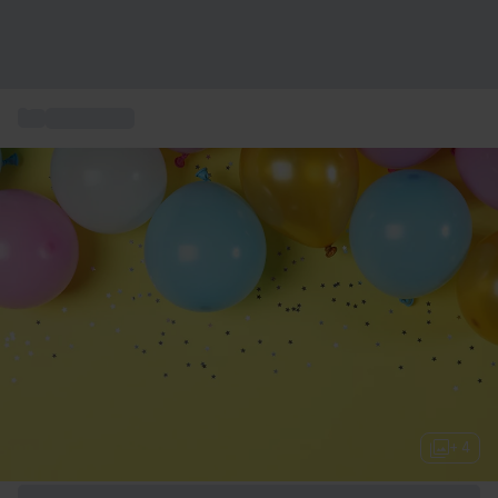
...
Presenttips
+ 4