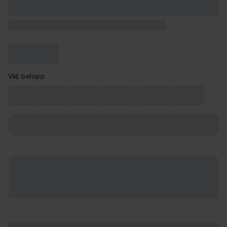
Välj belopp
99 kr
149 kr
199 kr
249 kr
299 kr
349 kr