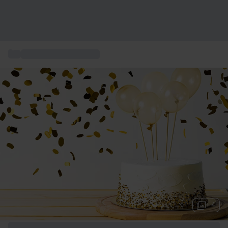
...
Födelsedagspresenter
+ 4