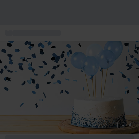
...
Födelsedagspresenter
+ 4