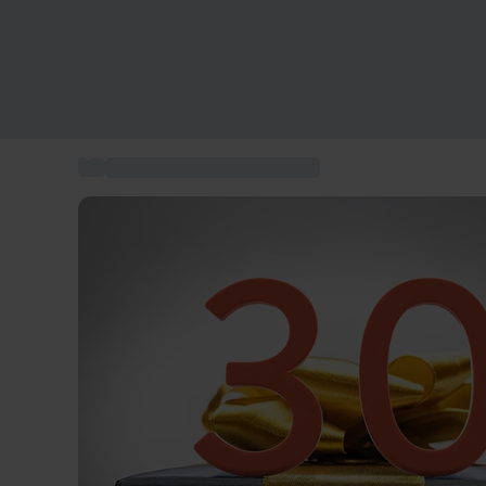
...
födelsedagspresent till 30 år