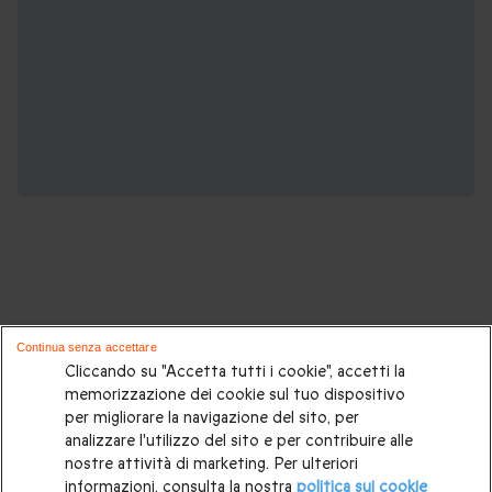
Voli in Mongolfiera, potrebbero piacerti
Continua senza accettare
anche:
Cliccando su "Accetta tutti i cookie", accetti la
memorizzazione dei cookie sul tuo dispositivo
per migliorare la navigazione del sito, per
Volo in mongolfiera
|
Volo in mongolfiera per due
|
Volo in
analizzare l'utilizzo del sito e per contribuire alle
mongolfiera nel fine settimana
|
Volo in mongolifera a
nostre attività di marketing. Per ulteriori
informazioni, consulta la nostra
politica sui cookie