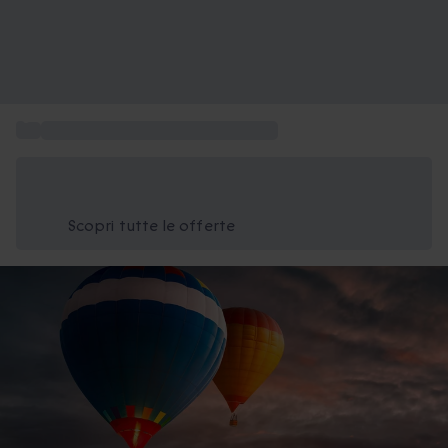
...
Giro in mongolfiera Emilia Romagna
Risparmia il 15% oggi
Usa il codice ESTATE nel carrello
Scopri tutte le offerte