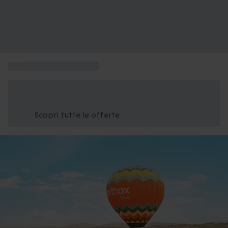
...
Viaggio in mongolfiera
Risparmia il 15% oggi
Usa il codice ESTATE nel carrello
Scopri tutte le offerte