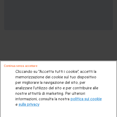
Voli in Mongolfiera, potrebbero piacerti
Continua senza accettare
anche:
Cliccando su "Accetta tutti i cookie", accetti la
memorizzazione dei cookie sul tuo dispositivo
per migliorare la navigazione del sito, per
Volo in mongolfiera
|
Volo in mongolfiera per due
|
Volo in
analizzare l'utilizzo del sito e per contribuire alle
mongolfiera nel fine settimana
|
Volo in mongolifera a
nostre attività di marketing. Per ulteriori
informazioni, consulta la nostra
politica sui cookie
Milano
|
Volo in mongolifera in Toscana
|
Volo in
e
sulla privacy
mongolifera in Piemonte
|
Volo in mongolifera su Firenze
|