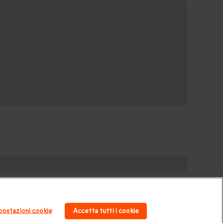
per la coppia
|
Regalo per matrimonio
|
Regalo
era
|
Cofanetti regalo gourmet
|
Pacchetti Spa e
postazioni cookie
Accetta tutti i cookie