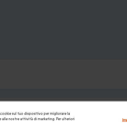
ofanetti regalo:
una gift card
|
Buono regalo
|
Regali di compleanno
|
Idee regalo 
cookie sul tuo dispositivo per migliorare la
ui
|
Regalo San Valentino
|
Weekend romantico
|
Volo in mongolfi
 alle nostre attività di marketing. Per ulteriori
Im
Natale