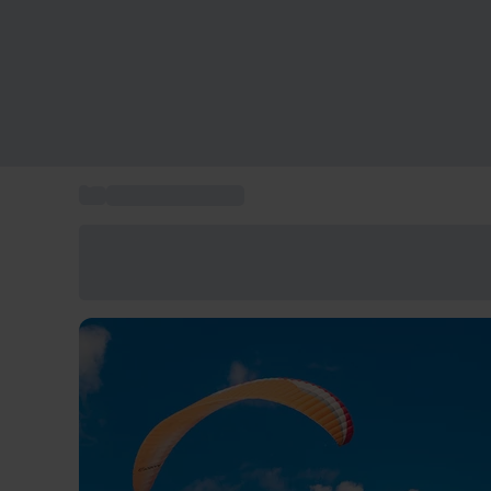
...
Sport e Avventura
Risparmia il 15% oggi
Usa il codice ESTATE nel carrello