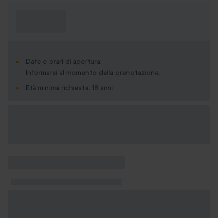
Cosa devo
sapere?
Date e orari di apertura:
Informarsi al momento della prenotazione.
Età minima richiesta: 18 anni
Formati regalo
disponibili