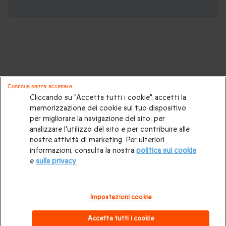
Potrebbero piacerti anche questi cofanetti
Continua senza accettare
regalo:
Cliccando su "Accetta tutti i cookie", accetti la
memorizzazione dei cookie sul tuo dispositivo
per migliorare la navigazione del sito, per
Cosa regalare?
|
Idee regalo originali
|
Perchè regalare una
analizzare l'utilizzo del sito e per contribuire alle
gift card
|
Buono regalo
|
Regali di compleanno
|
Idee regalo
nostre attività di marketing. Per ulteriori
informazioni, consulta la nostra
politica sui cookie
per la coppia
|
Regalo per matrimonio
|
Regalo anniversario
e
sulla privacy
di matrimonio
|
Regali per lei
|
Regali per lui
|
Regalo San
Valentino
|
Weekend romantico
|
Volo in mongolfiera
|
Impostazioni cookie
Cofanetti regalo gourmet
|
Pacchetti Spa e Terme
|
Tempo
Accetta tutti i cookie
libero
|
Esperienze insolite
|
Regali di Natale