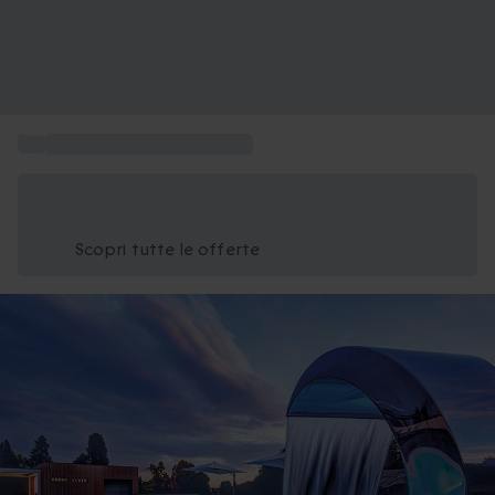
...
Cofanetti regalo Benessere
Risparmia il 15% oggi
Usa il codice ESTATE nel carrello
Scopri tutte le offerte