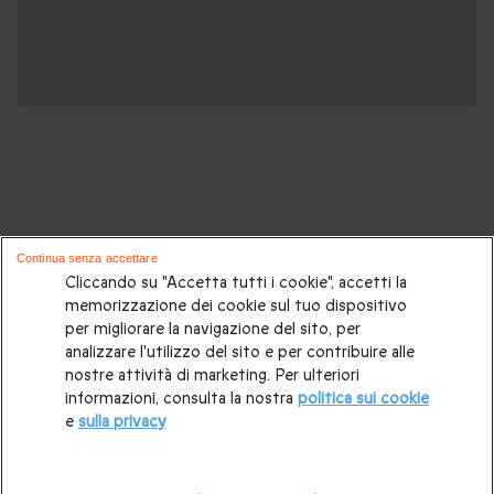
Potrebbero piacerti anche questi cofanetti
Continua senza accettare
regalo:
Cliccando su "Accetta tutti i cookie", accetti la
memorizzazione dei cookie sul tuo dispositivo
per migliorare la navigazione del sito, per
Cosa regalare?
|
Idee regalo originali
|
Perchè regalare una
analizzare l'utilizzo del sito e per contribuire alle
gift card
|
Buono regalo
|
Regali di compleanno
|
Idee regalo
nostre attività di marketing. Per ulteriori
informazioni, consulta la nostra
politica sui cookie
per la coppia
|
Regalo per matrimonio
|
Regalo anniversario
e
sulla privacy
di matrimonio
|
Regali per lei
|
Regali per lui
|
Regalo San
Valentino
|
Weekend romantico
|
Volo in mongolfiera
|