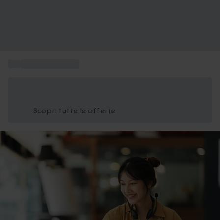
...
Esperienze a casa
Risparmia il 15% oggi
Usa il codice ESTATE nel carrello
Scopri tutte le offerte