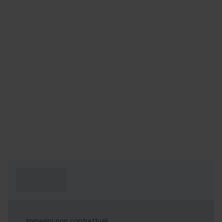
Cosa devo
sapere?
Immagini non contrattuali