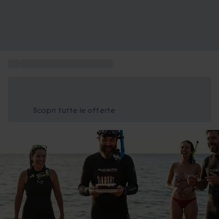
...
Cofanetti regalo Avventura
Risparmia il 15% oggi
Usa il codice ESTATE nel carrello
Scopri tutte le offerte