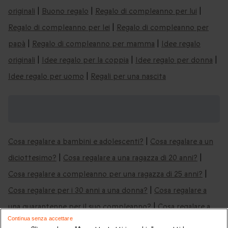
originali
|
Buono regalo
|
Regalo di compleanno per lui
|
Regalo di compleanno per lei
|
Regalo di compleanno per
papà
|
Regalo di compleanno per mamma
|
Idee regalo
originali
|
Idee regalo per la coppia
|
Idee regalo per donna
|
Idee regalo per uomo
|
Regali per una nascita
I migliori regali di compleanno per ogni
età:
Cosa regalare a bambini e adolescenti?
|
Cosa regalare a un
diciottesimo?
|
Cosa regalare a una ragazza di 20 anni?
|
Cosa regalare a compleanno per una ragazza di 25 anni?
|
Cosa regalare per i 30 anni a una donna?
|
Cosa regalare a
una quarantenne per il suo compleanno?
|
Cosa regalare a
Continua senza accettare
una donna di 50 anni?
|
Cosa regalare a una donna per i 60