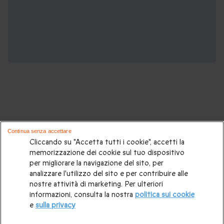
Potrebbero piacerti anche questi cofanetti
Continua senza accettare
regalo:
Cliccando su "Accetta tutti i cookie", accetti la
memorizzazione dei cookie sul tuo dispositivo
per migliorare la navigazione del sito, per
Cosa regalare?
|
Idee regalo originali
|
Perchè regalare una
analizzare l'utilizzo del sito e per contribuire alle
gift card
|
Buono regalo
|
Regali di compleanno
|
Idee regalo
nostre attività di marketing. Per ulteriori
informazioni, consulta la nostra
politica sui cookie
per la coppia
|
Regalo per matrimonio
|
Regalo anniversario
e
sulla privacy
di matrimonio
|
Regali per lei
|
Regali per lui
|
Regalo San