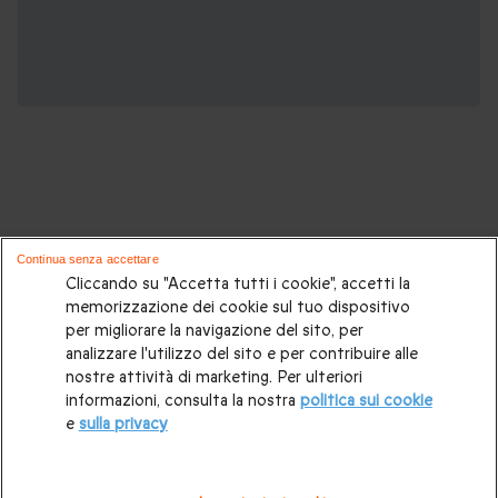
Potrebbero piacerti anche questi cofanetti
Continua senza accettare
regalo:
Cliccando su "Accetta tutti i cookie", accetti la
memorizzazione dei cookie sul tuo dispositivo
per migliorare la navigazione del sito, per
Cosa regalare?
|
Idee regalo originali
|
Perchè regalare una
analizzare l'utilizzo del sito e per contribuire alle
gift card
|
Buono regalo
|
Regali di compleanno
|
Idee regalo
nostre attività di marketing. Per ulteriori
informazioni, consulta la nostra
politica sui cookie
per la coppia
|
Regalo per matrimonio
|
Regalo anniversario
e
sulla privacy
di matrimonio
|
Regali per lei
|
Regali per lui
|
Regalo San
Valentino
|
Weekend romantico
|
Volo in mongolfiera
|